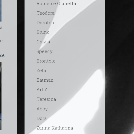
Romeo e Giulietta
Teodora
Dorotea
al
Bruno
re
Grazia
Speedy
RZA
Brontolo
Zeta
Batman
Artu'
Teresina
Abby
Dora
Zarina Katharina