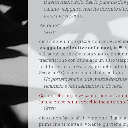
ti senti meno solo. Sai, io pure ho due 
odiano viaggiare, non ho dormito stan
forse avevi paura…
Paura, io?
Grrru
dico solo, è il mio grazie, non vorrei semb
viaggiato nelle stive delle navi, io !!!
Po
sull’autobus, che è ancora vuoto e profuma 
trasferiscono con cautela in un altro trasp
restituire il suo a Mary. Sono molto attenti
Scappare? Quando sono in ballo ballo, io.
Ho portato anche una mezza dozzina d
ricambio eventualmente tu dovessi…
Caspita, che organizzazione, penso. Nonno
hanno preso per un vecchio incontinente
Grrru
dico e non faccio altri commenti. Il guid
prima che si metta al volante, gli viene in