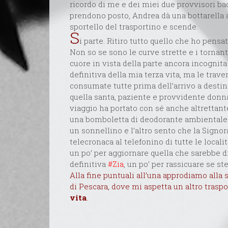
ricordo di me e dei miei due provvisori bad
prendono posto, Andrea dà una bottarella
sportello del trasportino e scende.
S
i parte. Ritiro tutto quello che ho pensat
Non so se sono le curve strette e i tornant
cuore in vista della parte ancora incognit
definitiva della mia terza vita, ma le tra
consumate tutte prima dell’arrivo a destin
quella santa, paziente e provvidente donn
viaggio ha portato con sé anche altrettante
una bomboletta di deodorante ambientale.
un sonnellino e l’altro sento che la Signor
telecronaca al telefonino di tutte le locali
un po’ per aggiornare quella che sarebbe d
definitiva
#Zia
, un po’ per rassicuare se st
Alla fine puntuali all’una approdiamo alla 
di Pescara, dove mi aspetta un altro trasp
vita
.