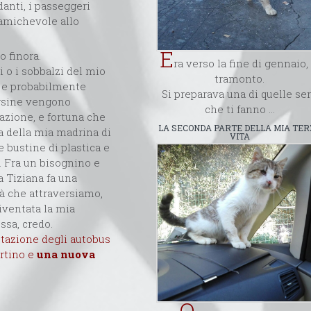
anti, i passeggeri
 amichevole allo
E
o finora.
ra verso la fine di gennaio, 
i o i sobbalzi del mio
tramonto.
a e probabilmente
Si preparava una di quelle se
versine vengono
che ti fanno ...
azione, e fortuna che
LA SECONDA PARTE DELLA MIA TE
a della mia madrina di
VITA
 bustine di plastica e
 Fra un bisognino e
a Tiziana fa una
tà che attraversiamo,
iventata la mia
essa, credo.
stazione degli autobus
ortino e
una nuova
Q