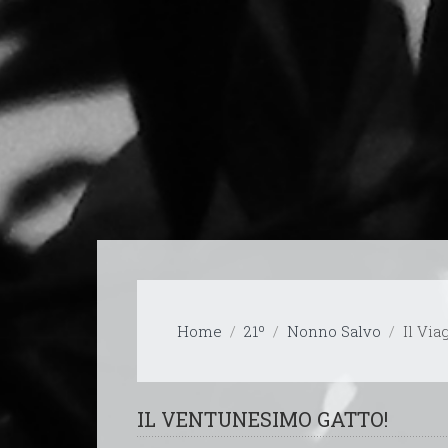
Home
21º
Nonno Salvo
Il Via
IL VENTUNESIMO GATTO!