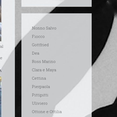
Nonno Salvo
Fiocco
Gottfried
al
Dea
re
Ross Marino
Clara e Maya
A
Cettina
Pierpaola
Pittipitti
Uliviero
Ottone e Ottilia