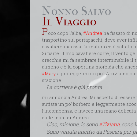
Nonno Salvo
Il Viaggio
P
oco dopo l’alba,
#Andrea
ha fissato di n
trasportino sul portapacchi, deve aver infi
cavaliere indossa l’armatura ed è saltato in
Si parte. Il mio cavaliere corre, il vento ge
orecchie mi fa sembrare interminabile il tr
almeno c’è la copertina morbida che anc
#Mary
a proteggermi un po’. Arriviamo pun
stazione.
La corriera è già pronta
mi annuncia Andrea. Mi aspetto di essere 
autista un po’ burbero e leggermente scoc
l’incombenza, e invece una mano delicata s
dalle mani di Andrea.
Ciao, micione, io sono
#Tiziana
, sono l
Sono venuta anch’io da Pescara per pr