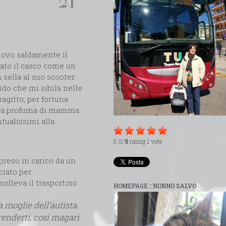
21º
uovo saldamente il
lato il casco come un
 sella al suo scooter.
lido che mi sibila nelle
agitto, per fortuna
ora profuma di mamma
tualissimi alla
5.0/
5
rating 1 vote
preso in carico da un
ciato per
olleva il trasportino
HOMEPAGE :: NONNO SALVO
a moglie dell’autista.
enderti, così magari