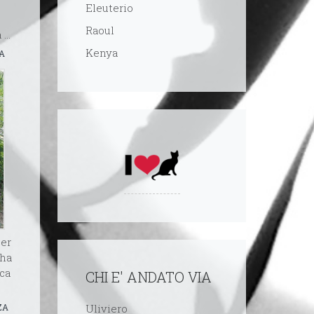
Eleuterio
Raoul
...
Kenya
A
Per
 ha
ca
CHI E' ANDATO VIA
Uliviero
ZA