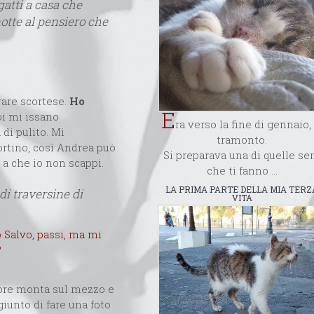
gatti a casa che
otte al pensiero che
rare scortese.
Ho
E
i mi issano
ra verso la fine di gennaio, 
di pulito. Mi
tramonto.
ortino, così Andrea può
Si preparava una di quelle se
 a che io non scappi.
che ti fanno ...
LA PRIMA PARTE DELLA MIA TERZ
i traversine di
VITA
 Salvo, passi, ma mi
?
atore monta sul mezzo e
giunto di fare una foto