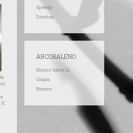
Speedy
Dorotea
ARCOBALENO
Nonno Salvo 21
la
Grazia
erò
Romeo
ra
. E