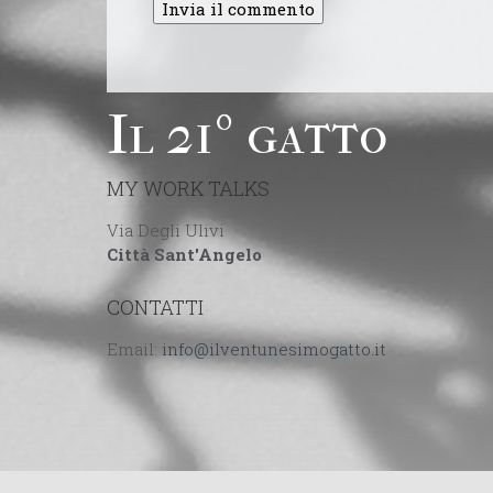
Il 21º gatto
MY WORK TALKS
Via Degli Ulivi
Città Sant'Angelo
CONTATTI
Email: