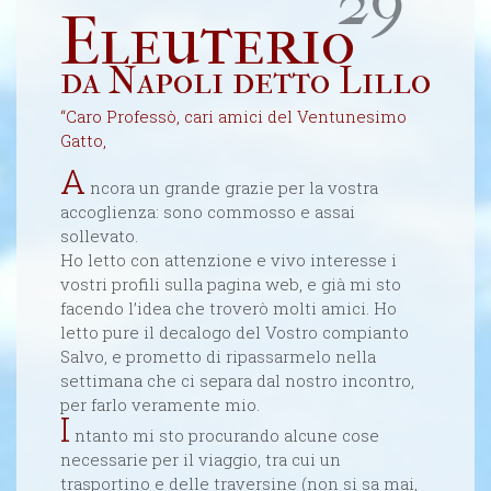
29º
Eleuterio
da Napoli detto Lillo
“Caro Professò, cari amici del Ventunesimo
Gatto,
A
ncora un grande grazie per la vostra
accoglienza: sono commosso e assai
sollevato.
Ho letto con attenzione e vivo interesse i
vostri profili sulla pagina web, e già mi sto
facendo l’idea che troverò molti amici. Ho
letto pure il decalogo del Vostro compianto
Salvo, e prometto di ripassarmelo nella
settimana che ci separa dal nostro incontro,
per farlo veramente mio.
I
ntanto mi sto procurando alcune cose
necessarie per il viaggio, tra cui un
trasportino e delle traversine (non si sa mai,