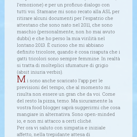
l’emozione) e per un proficuo dialogo con
tutti voi. Stamane mi sono recato alla ASL per
ritirare alcuni documenti per l’espatrio che
attestano che sono nato nel 2011, che sono
maschio (personalmente, non ho mai avuto
dubbi) e che ho perso la mia virilità nel
lontano 2013. È curioso che mi abbiano
definito tricolore, quando è cosa risaputa che i
gatti tricolori sono sempre femmine. In realtà
si tratta di molteplici sfumature di grigio
(absit iniuria verbis).
M
i sono anche scaricato l’app per le
previsioni del tempo, che al momento mi
risulta non essere un gran che da voi. Come
del resto la pizza, temo. Ma sicuramente la
vostra food blogger saprà suggerirmi che cosa
mangiare in alternativa. Sono open-minded
io, e non mi attacco a certi cliché.
Per ora vi saluto con simpatia e iniziale
affetto, nella trepidante attesa di