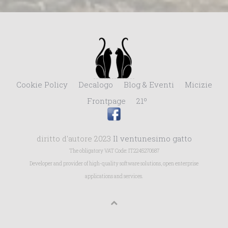
Cookie Policy
Decalogo
Blog & Eventi
Micizie
Frontpage
21º
diritto d'autore 2023
Il ventunesimo gatto
The obligatory VAT Code: IT2245270687
Developer and provider of high-quality software solutions, open enterprise
applications and services.