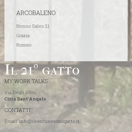
ARCOBALENO
Nonno Salvo 21
Grazia
Romeo
Il 21º gatto
MY WORK TALKS
Via Degli Ulivi
Città Sant'Angelo
CONTATTI
Email: