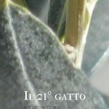
Il 21º gatto
MY WORK TALKS