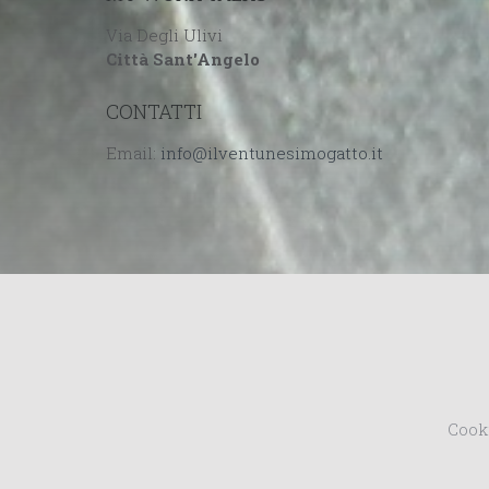
Via Degli Ulivi
Città Sant'Angelo
CONTATTI
Email:
Cook