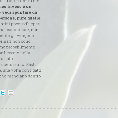
rò all’antica, ma a me
eo invece è un
o vedi spuntare da
 persone, pure quelle
entini poco sviluppati
o (nel camminare, non
rmenta gli vengono
erinari non sono
, ma probabilmente
ha beccato nella
a nato.
va benissimo. Basti
 una volta con i gatti
 che mangiano dentro.