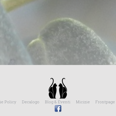
ie Policy
Decalogo
Blog & Eventi
Micizie
Frontpage