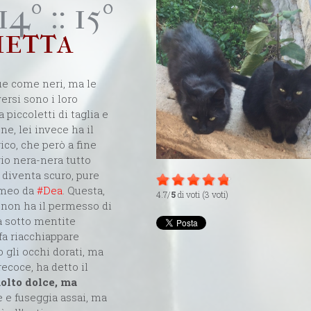
14º :: 15º
ietta
due come neri, ma le
ersi sono i loro
piccoletti di taglia e
ne, lei invece ha il
rico, che però a fine
rio nera-nera tutto
i diventa scuro, pure
Romeo da
#Dea
. Questa,
4.7/
5
di voti (3 voti)
 non ha il permesso di
pa sotto mentite
 fa riacchiappare
 gli occhi dorati, ma
ecoce, ha detto il
molto dolce, ma
e e fuseggia assai, ma