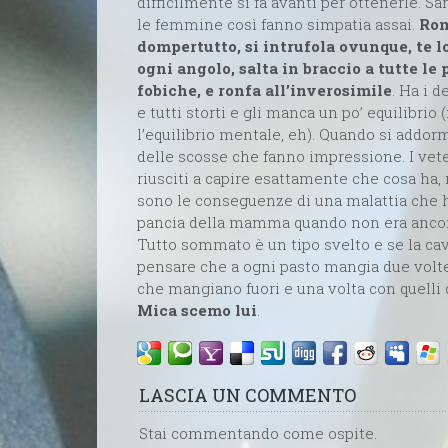
difficilmente si fa avanti per ottenerle. Sa
le femmine così fanno simpatia assai.
Rom
dompertutto, si intrufola ovunque, te l
ogni angolo, salta in braccio a tutte le
fobiche, e ronfa all’inverosimile
. Ha i d
e tutti storti e gli manca un po’ equilibri
l’equilibrio mentale, eh). Quando si addo
delle scosse che fanno impressione. I vet
riusciti a capire esattamente che cosa ha
sono le conseguenze di una malattia che 
pancia della mamma quando non era ancor
Tutto sommato è un tipo svelto e se la ca
pensare che a ogni pasto mangia due volte,
che mangiano fuori e una volta con quelli
Mica scemo lui
.
LASCIA UN COMMENTO
Stai commentando come ospite.