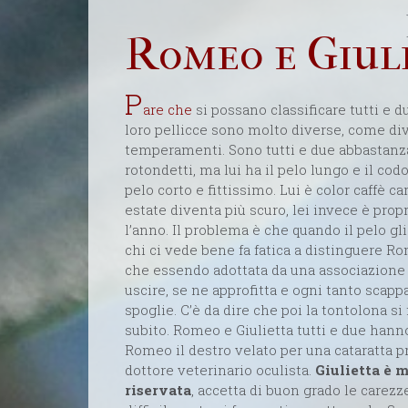
Romeo e Giul
P
are che
si possano classificare tutti e 
loro pellicce sono molto diverse, come div
temperamenti. Sono tutti e due abbastanza 
rotondetti, ma lui ha il pelo lungo e il codo
pelo corto e fittissimo. Lui è color caffè ca
estate diventa più scuro, lei invece è prop
l’anno. Il problema è che quando il pelo gl
chi ci vede bene fa fatica a distinguere 
che essendo adottata da una associazione
uscire, se ne approfitta e ogni tanto scap
spoglie. C’è da dire che poi la tontolona si
subito. Romeo e Giulietta tutti e due hanno
Romeo il destro velato per una cataratta pr
dottore veterinario oculista.
Giulietta è 
riservata
, accetta di buon grado le carezz