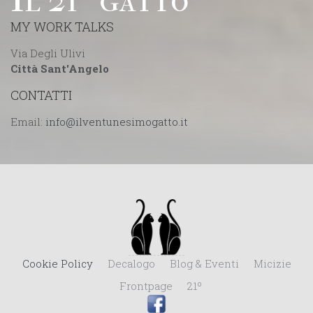
MY WORK TALKS
Via Degli Ulivi
Città Sant'Angelo
CONTATTI
Email:
Cookie Policy
Decalogo
Blog & Eventi
Micizie
Frontpage
21º