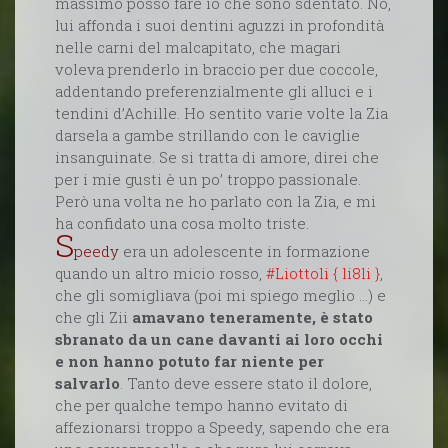
massimo posso fare io che sono sdentato. No,
lui affonda i suoi dentini aguzzi in profondità
nelle carni del malcapitato, che magari
voleva prenderlo in braccio per due coccole,
addentando preferenzialmente gli alluci e i
tendini d’Achille. Ho sentito varie volte la Zia
darsela a gambe strillando con le caviglie
insanguinate. Se si tratta di amore, direi che
per i mie gusti è un po’ troppo passionale.
Però una volta ne ho parlato con la Zia, e mi
ha confidato una cosa molto triste.
S
peedy
era un adolescente in formazione
quando un altro micio rosso,
#Liottoli { li8li }
,
che gli somigliava (poi mi spiego meglio ...) e
che gli Zii
amavano teneramente, è stato
sbranato da un cane davanti ai loro occhi
e non hanno potuto far niente per
salvarlo
. Tanto deve essere stato il dolore,
che per qualche tempo hanno evitato di
affezionarsi troppo a Speedy, sapendo che era