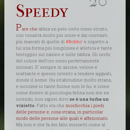
20º
Speedy
P
are che
abbia un pelo corto rosso striato,
con tonalità molto più scure e dai contrasti
più marcati di quelle di
#Bobbo'
e rispetto a
lui una forma più longilinea e atletica e tante
lentiggini sul nasino e sulle labbra. Gli occhi
del colore dell’oro rosso perfettamente
intonati. E’ sempre in azione, veloce e
scattante e spesso intento a tendere agguati,
donde il nome. Ha un’abitudine molto strana,
e siccome io tante fisime non le ho, e come
come dicevo di psicologia felina non me ne
intendo, non saprei dirvi
se è una turba un
vizietto
. Fatto sta che
mordicchia i piedi
delle persone e, cosa strana, in particolar
modo delle persone alle quali è affezionato
.
Ma non è che fa dei falsi morsetti come al