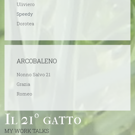
Uliviero
Speedy
Dorotea
ARCOBALENO
Nonno Salvo 21
Grazia
Romeo
Il 21º gatto
MY WORK TALKS