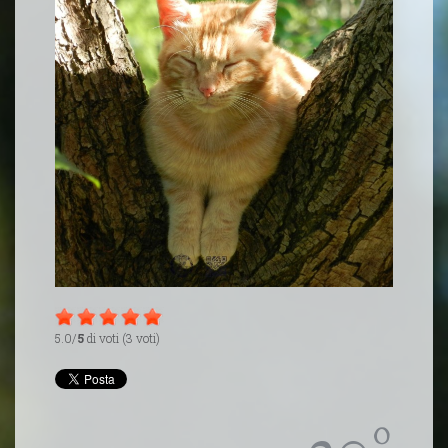
5.0/
5
di voti (3 voti)