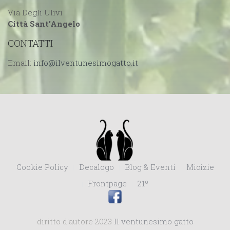
Via Degli Ulivi
Città Sant'Angelo
CONTATTI
Email:
Cookie Policy
Decalogo
Blog & Eventi
Micizie
Frontpage
21º
diritto d'autore 2023
Il ventunesimo gatto